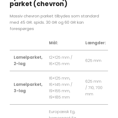
parket (chevron)
Massiv chevron parket tilbydes som standard
med 45 GR. spids. 30 GR og 60 GR kan
forespørges
Mål:
Længder:
Lamelparket,
12×125 mm /
625 mm
2-lag
16×125 mm
16×125 mm,
625 mm
Lamelparket,
16×145 mm /
/ 710, 700
3-lag
19×155 mm,
mm
19×185 mm
Europæisk Eg,
kernerøget Eg,