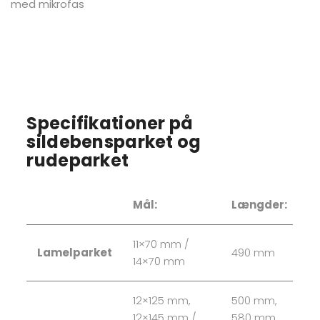
med mikrofas
Specifikationer på
sildebensparket og
rudeparket
Mål:
Længder:
11×70 mm /
Lamelparket
490 mm
14×70 mm
12×125 mm,
500 mm,
12×145 mm /
580 mm