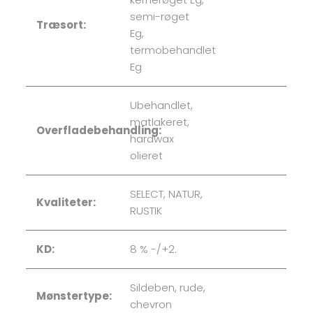
semi-røget
Træsort:
Eg,
termobehandlet
Eg
Ubehandlet,
matlakeret,
Overfladebehandling:
hardwax
olieret
SELECT, NATUR,
Kvaliteter:
RUSTIK
KD:
8 % -/+2.
Sildeben, rude,
Mønstertype:
chevron