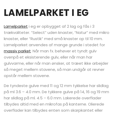
LAMELPARKET I EG
Lamelparket
i eg er opbygget af 2 lag og fås i 3
trækvaliteter. “Select” uden knaster, “Natur” med mikro
knaster, eller “Rustik” med små knaster op til 10 mm.
Lamelparket anvendes af mange grunde i stedet for
massiv parket
. Når man fx. behøver et tyndt gulv
ovenpå et eksisterende gulv, eller når man har
gulvvarme, eller når man ønsker, at træet ikke arbejder
så meget mellem stavene, så man undgår at revner
opstår mellem stavene.
De tyndeste gulve med 11 og 12 mm tykkelse har slidlag
på ml 3.6 – 4.0 mm. De tykkere gulve på 14, 16 og 19 mm
har slidlag på ml. 4.5 – 6.0 mm. Lakerede overflader
tilbydes altid med en mikrofas på kanterne. Olierede
overflader kan tilbydes enten som skarpkantet eller