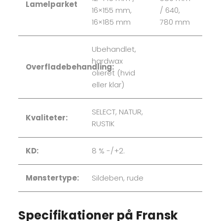
Lamelparket
16×155 mm,
/ 640,
16×185 mm
780 mm
Ubehandlet,
hardwax
Overfladebehandling:
olieret (hvid
eller klar)
SELECT, NATUR,
Kvaliteter:
RUSTIK
KD:
8 % -/+2.
Mønstertype:
Sildeben, rude
Specifikationer på Fransk