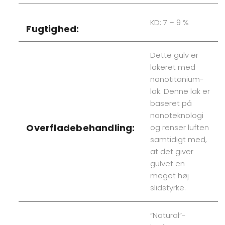
KD: 7 – 9 %
Fugtighed:
Dette gulv er
lakeret med
nanotitanium-
lak. Denne lak er
baseret på
nanoteknologi
Overfladebehandling:
og renser luften
samtidigt med,
at det giver
gulvet en
meget høj
slidstyrke.
“Natural”-