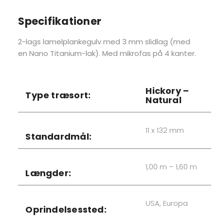
Specifikationer
2-lags lamelplankegulv med 3 mm slidlag (med
en Nano Titanium-lak). Med mikrofas på 4 kanter.
Hickory –
Type træsort:
Natural
11 x 132 mm
Standardmål:
1,00 m – 1,60 m
Længder:
USA, Europa
Oprindelsessted: