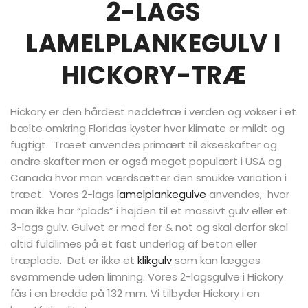
2-LAGS
LAMELPLANKEGULV I
HICKORY-TRÆ
Hickory er den hårdest nøddetræ i verden og vokser i et
bælte omkring Floridas kyster hvor klimate er mildt og
fugtigt. Træet anvendes primært til økseskafter og
andre skafter men er også meget populært i USA og
Canada hvor man værdsætter den smukke variation i
træet. Vores 2-lags
lamelplankegulve
anvendes, hvor
man ikke har “plads” i højden til et massivt gulv eller et
3-lags gulv. Gulvet er med fer & not og skal derfor skal
altid fuldlimes på et fast underlag af beton eller
træplade. Det er ikke et
klikgulv
som kan lægges
svømmende uden limning. Vores 2-lagsgulve i Hickory
fås i en bredde på 132 mm. Vi tilbyder Hickory i en