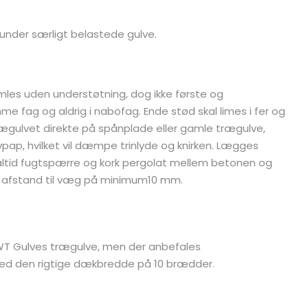
 under særligt belastede gulve.
amles uden understøtning, dog ikke første og
me fag og aldrig i nabofag. Ende stød skal limes i fer og
rægulvet direkte på spånplade eller gamle trægulve,
pap, hvilket vil dæmpe trinlyde og knirken. Lægges
altid fugtspærre og kork pergolat mellem betonen og
 afstand til væg på minimum10 mm.
 WT Gulves trægulve, men der anbefales
d den rigtige dækbredde på 10 brædder.