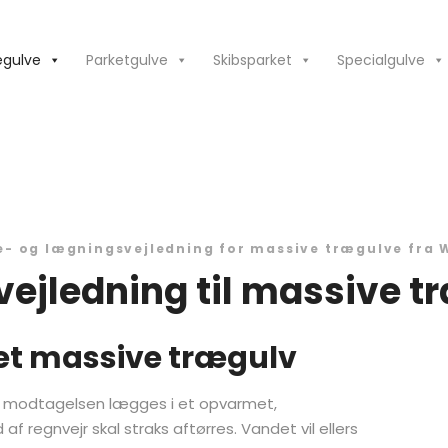
egulve
Parketgulve
Skibsparket
Specialgulve
- og lægningsvejledning for massive trægulve fra 
ejledning til massive t
et massive trægulv
d modtagelsen lægges i et opvarmet,
af regnvejr skal straks aftørres. Vandet vil ellers