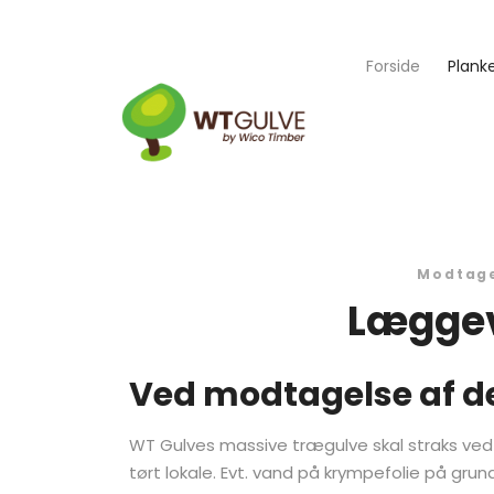
Forside
Plank
Modtage
Læggev
Ved modtagelse af d
WT Gulves massive trægulve skal straks ve
tørt lokale. Evt. vand på krympefolie på grund 