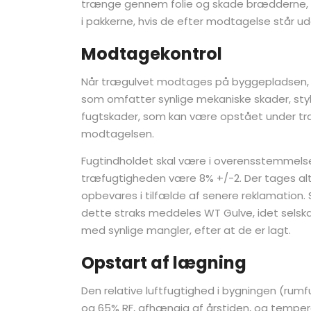
trænge gennem folie og skade brædderne, s
i pakkerne, hvis de efter modtagelse står ude
Modtagekontrol
Når trægulvet modtages på byggepladsen, 
som omfatter synlige mekaniske skader, stykt
fugtskader, som kan være opstået under tra
modtagelsen.
Fugtindholdet skal være i overensstemmelse 
træfugtigheden være 8% +/-2. Der tages altid
opbevares i tilfælde af senere reklamation. 
dette straks meddeles WT Gulve, idet selsk
med synlige mangler, efter at de er lagt.
Opstart af lægning
Den relative luftfugtighed i bygningen (ru
og 65% RF, afhængig af årstiden, og tempera