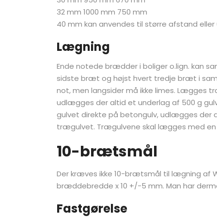
32 mm 1000 mm 750 mm
40 mm kan anvendes til større afstand eller
Lægning
Ende notede brædder i boliger o.lign. kan s
sidste bræt og højst hvert tredje bræt i sam
not, men langsider må ikke limes. Lægges t
udlægges der altid et underlag af 500 g gulv
gulvet direkte på betongulv, udlægges der 
trægulvet. Trægulvene skal lægges med en
10-brætsmål
Der kræves ikke 10-brætsmål til lægning af
bræddebredde x 10 +/-5 mm. Man har derme
Fastgørelse