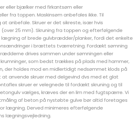
er eller bjælker med firkantsøm eller
ller fra toppen. Maskinsøm anbefales ikke. Til
at anbefale. Skruer er det sikreste, især hvis
e (over 25 mm). Skruning fra toppen og efterfølgende
lægning af brede gulvbrædder/planker, fordi det enkelte
nsændringer i brættets tværretning. Fordækt sømning
at brædderne drives sammen under sømningen eller
e krumninger, som bedst trækkes på plads med hammer,
jern, der holdes mod en midlertidigt nedsømmet klods på
st at anvende skruer med delgevind dvs med et glat
ntaflex skruer er velegnede til fordækt skruning og til
betongulv vælges, kræves der en lim med fugtspærre. Vi
tmåling af beton på nystøbte gulve bør altid foretages
for lægning. Derved minimeres efterfølgende
ens lægningsvejledning.