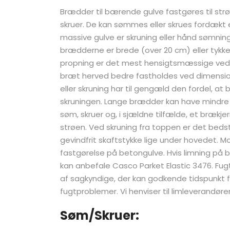
Brædder til bærende gulve fastgøres til strø
skruer. De kan sømmes eller skrues fordækt e
massive gulve er skruning eller hånd sømning 
brædderne er brede (over 20 cm) eller tykk
propning er det mest hensigtsmæssige ved 
bræt herved bedre fastholdes ved dimensio
eller skruning har til gengæld den fordel, 
skruningen. Lange brædder kan have mindr
søm, skruer og, i sjældne tilfælde, et bræk
strøen. Ved skruning fra toppen er det bed
gevindfrit skaftstykke lige under hovedet. Mo
fastgørelse på betongulve. Hvis limning på 
kan anbefale Casco Parket Elastic 3476. Fug
af sagkyndige, der kan godkende tidspunkt 
fugtproblemer. Vi henviser til limleverandør
Søm/Skruer: