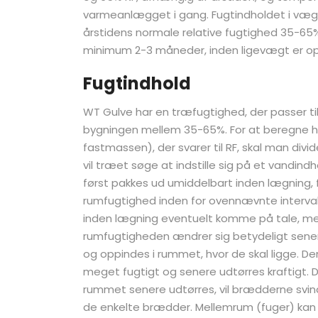
varmeanlægget i gang. Fugtindholdet i væg
årstidens normale relative fugtighed 35-65
minimum 2-3 måneder, inden ligevægt er o
Fugtindhold
WT Gulve har en træfugtighed, der passer til 
bygningen mellem 35-65%. For at beregne hvi
fastmassen), der svarer til RF, skal man divid
vil træet søge at indstille sig på et vandind
først pakkes ud umiddelbart inden lægning,
rumfugtighed inden for ovennævnte interval.
inden lægning eventuelt komme på tale, men
rumfugtigheden ændrer sig betydeligt sener
og oppindes i rummet, hvor de skal ligge. D
meget fugtigt og senere udtørres kraftigt. 
rummet senere udtørres, vil brædderne svi
de enkelte brædder. Mellemrum (fuger) kan a