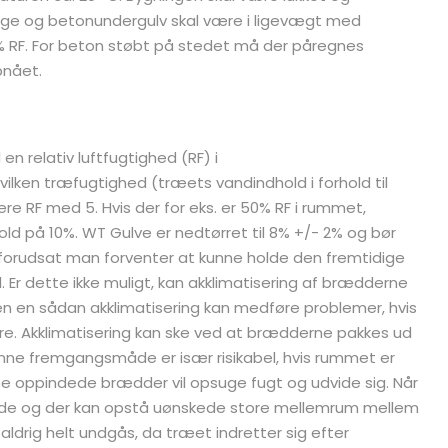
ge og betonundergulv skal være i ligevægt med
% RF. For beton støbt på stedet må der påregnes
pnået.
en relativ luftfugtighed (RF) i
lken træfugtighed (træets vandindhold i forhold til
ere RF med 5. Hvis der for eks. er 50% RF i rummet,
hold på 10%. WT Gulve er nedtørret til 8% +/- 2% og bør
 forudsat man forventer at kunne holde den fremtidige
 Er dette ikke muligt, kan akklimatisering af brædderne
 en sådan akklimatisering kan medføre problemer, hvis
e. Akklimatisering kan ske ved at brædderne pakkes ud
enne fremgangsmåde er især risikabel, hvis rummet er
De oppindede brædder vil opsuge fugt og udvide sig. Når
nde og der kan opstå uønskede store mellemrum mellem
ldrig helt undgås, da træet indretter sig efter