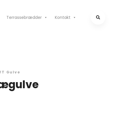
Terrassebrædder
Kontakt
WT Gulve
rægulve