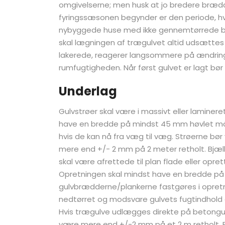
omgivelserne; men husk at jo bredere brædde
fyringssæsonen begynder er den periode, hvo
nybyggede huse med ikke gennemtørrede bet
skal lægningen af trægulvet altid udsættes 
lakerede, reagerer langsommere på ændring
rumfugtigheden. Når først gulvet er lagt bø
Underlag
Gulvstrøer skal være i massivt eller laminer
have en bredde på mindst 45 mm høvlet mål.
hvis de kan nå fra væg til væg. Strøerne bø
mere end +/- 2 mm på 2 meter retholt. Bjæ
skal være afrettede til plan flade eller opr
Opretningen skal mindst have en bredde på 45
gulvbrædderne/plankerne fastgøres i opretni
nedtørret og modsvare gulvets fugtindhold e
Hvis trægulve udlægges direkte på betongulv
være mere end +/-2 mm på et 2 m retholt. Be