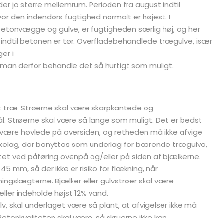
r jo større mellemrum. Perioden fra august indtil
r den indendørs fugtighed normalt er højest. I
onvægge og gulve, er fugtigheden særlig høj, og her
indtil betonen er tør. Overfladebehandlede trægulve, især
er i
r man derfor behandle det så hurtigt som muligt.
et træ. Strøerne skal være skarpkantede og
 Strøerne skal være så lange som muligt. Det er bedst
r være høvlede på oversiden, og retheden må ikke afvige
lkelag, der benyttes som underlag for bærende trægulve,
ettet ved påføring ovenpå og/eller på siden af bjælkerne.
 mm, så der ikke er risiko for flækning, når
ngslægterne. Bjælker eller gulvstrøer skal være
ller indeholde højst 12% vand.
, skal underlaget være så plant, at afvigelser ikke må
tonkvaliteten skal være, så skruerne ikke kan