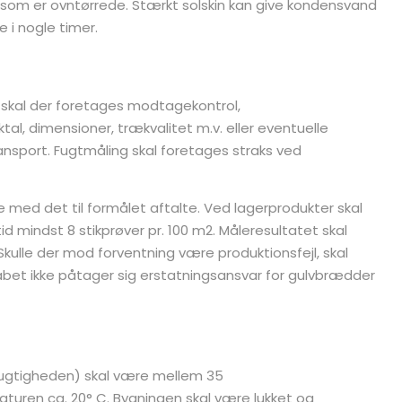
om er ovntørrede. Stærkt solskin kan give kondensvand
 i nogle timer.
skal der foretages modtagekontrol,
al, dimensioner, trækvalitet m.v. eller eventuelle
nsport. Fugtmåling skal foretages straks ved
med det til formålet aftalte. Ved lagerprodukter skal
 mindst 8 stikprøver pr. 100 m2. Måleresultatet skal
Skulle der mod forventning være produktionsfejl, skal
abet ikke påtager sig erstatningsansvar for gulvbrædder
mfugtigheden) skal være mellem 35
turen ca. 20° C. Bygningen skal være lukket og