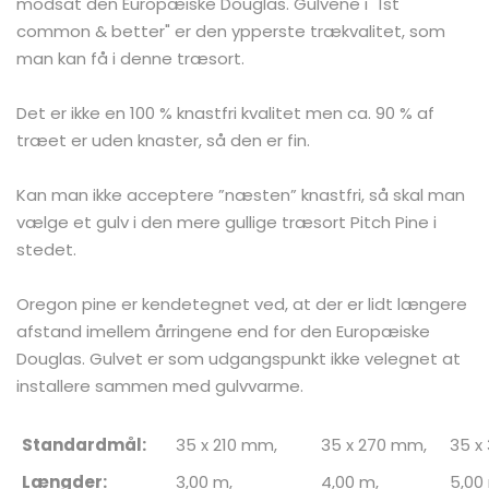
modsat den Europæiske Douglas. Gulvene i "1st
common & better" er den ypperste trækvalitet, som
man kan få i denne træsort.
Det er ikke en 100 % knastfri kvalitet men ca. 90 % af
træet er uden knaster, så den er fin.
Kan man ikke acceptere ”næsten” knastfri, så skal man
vælge et gulv i den mere gullige træsort Pitch Pine i
stedet.
Oregon pine er kendetegnet ved, at der er lidt længere
afstand imellem årringene end for den Europæiske
Douglas. Gulvet er som udgangspunkt ikke velegnet at
installere sammen med gulvvarme.
Standardmål:
35 x 210 mm,
35 x 270 mm,
35 x
Længder:
3,00 m,
4,00 m,
5,00