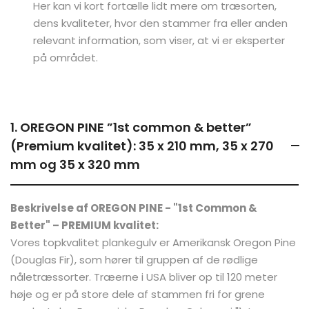
Her kan vi kort fortælle lidt mere om træsorten,
dens kvaliteter, hvor den stammer fra eller anden
relevant information, som viser, at vi er eksperter
på området.
1. OREGON PINE ”1st common & better”
(Premium kvalitet): 35 x 210 mm, 35 x 270
mm og 35 x 320 mm
Beskrivelse af OREGON PINE - "1st Common &
Better" – PREMIUM kvalitet:
Vores topkvalitet plankegulv er Amerikansk Oregon Pine
(Douglas Fir), som hører til gruppen af de rødlige
nåletræssorter. Træerne i USA bliver op til 120 meter
høje og er på store dele af stammen fri for grene