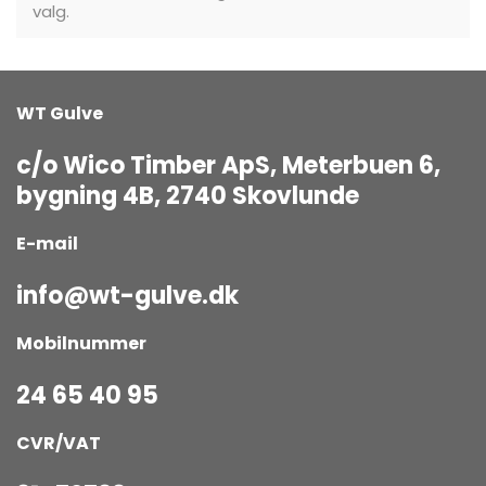
valg.
WT Gulve
c/o Wico Timber ApS, Meterbuen 6,
bygning 4B, 2740 Skovlunde
E-mail
info@wt-gulve.dk
Mobilnummer
24 65 40 95
CVR/VAT