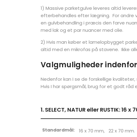
1) Massive parketgulve leveres altid lev
efterbehandles efter lægning. For andre v
en gulvbehandling i præcis den farve nuan
med lak og et par nuancer med olie.
2) Hvis man køber et lamelopbygget parket
altid med en mikrofas på stavene. Ikke al
Valgmuligheder indenfor
Nedenfor kan I se de forskellige kvalitet
Hvis I har spørgsmål, brug for et godt råd 
1. SELECT, NATUR eller RUSTIK: 16 
Standardmål:
16 x 70 mm,
22 x 70 mm.