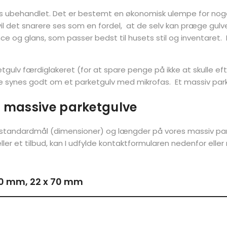
eres ubehandlet. Det er bestemt en økonomisk ulempe for nog
il det snarere ses som en fordel, at de selv kan præge gulv
ce og glans, som passer bedst til husets stil og inventaret
gulv færdiglakeret (for at spare penge på ikke at skulle e
le synes godt om et parketgulv med mikrofas. Et massiv parke
 massive parketgulve
er, standardmål (dimensioner) og længder på vores massiv par
eller et tilbud, kan I udfylde kontaktformularen nedenfor eller
x 70 mm, 22 x 70 mm