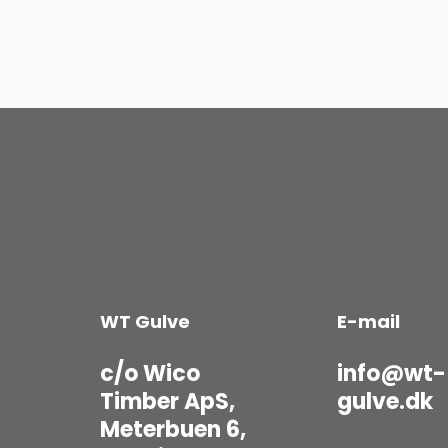
WT Gulve
E-mail
c/o Wico
info@wt-
Timber ApS,
gulve.dk
Meterbuen 6,