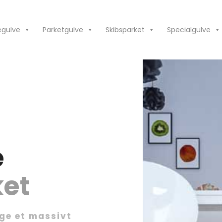
egulve
Parketgulve
Skibsparket
Specialgulve
e
ket
ge et massivt