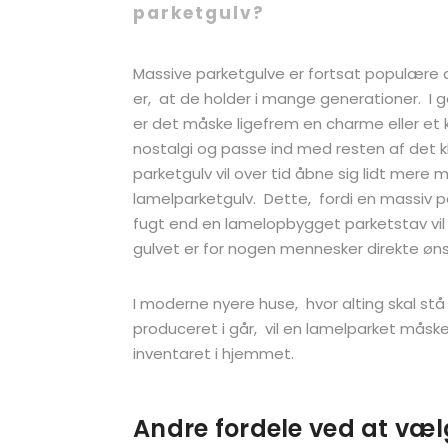
parketgulv?
Massive parketgulve er fortsat populære 
er, at de holder i mange generationer. I g
er det måske ligefrem en charme eller et 
nostalgi og passe ind med resten af det kl
parketgulv vil over tid åbne sig lidt mere
lamelparketgulv. Dette, fordi en massiv 
fugt end en lamelopbygget parketstav vil g
gulvet er for nogen mennesker direkte øns
I moderne nyere huse, hvor alting skal stå
produceret i går, vil en lamelparket mås
inventaret i hjemmet.
Andre fordele ved at væl