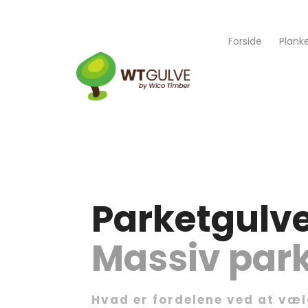
Forside
Plank
Parketgulv
Massiv par
Hvad er fordelene ved at væl