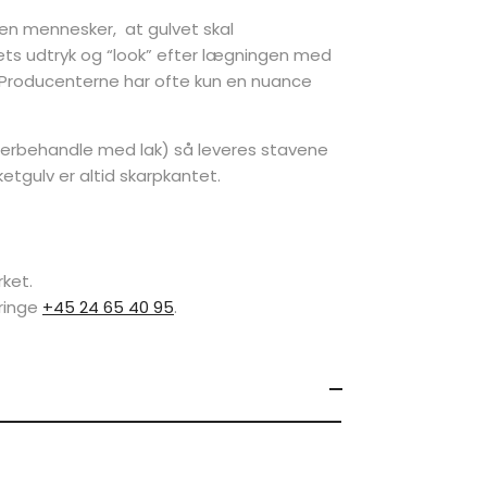
en mennesker, at gulvet skal
ets udtryk og “look” efter lægningen med
. Producenterne har ofte kun en nuance
fterbehandle med lak) så leveres stavene
tgulv er altid skarpkantet.
ket.
 ringe
+45 24 65 40 95
.