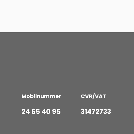
Mobilnummer
CVR/VAT
24 65 40 95
31472733