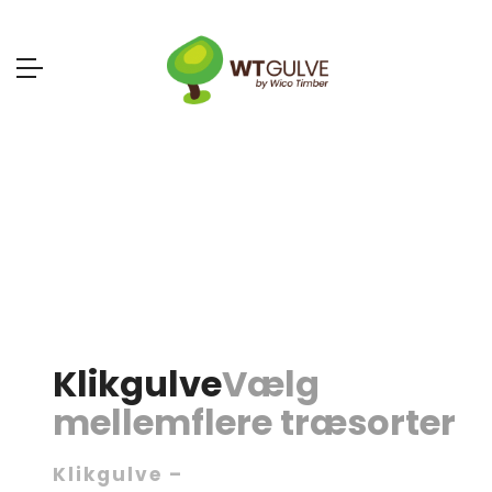
Klikgulve
Vælg
mellem
flere træsorter
Klikgulve –