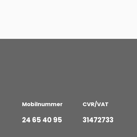
Mobilnummer
CVR/VAT
24 65 40 95
31472733