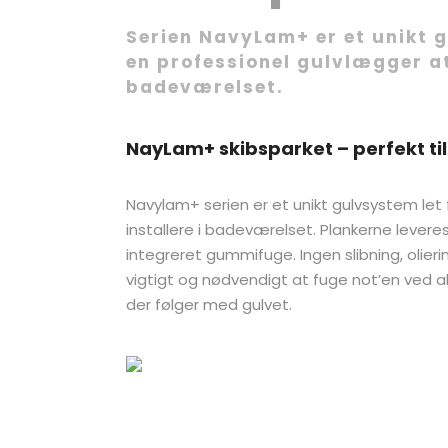
Serien NavyLam+ er et unikt g
en professionel gulvlægger at 
badeværelset.
NayLam+ skibsparket – perfekt ti
Navylam+ serien er et unikt gulvsystem let
installere i badeværelset. Plankerne levere
integreret gummifuge. Ingen slibning, olieri
vigtigt og nødvendigt at fuge not’en ved a
der følger med gulvet.