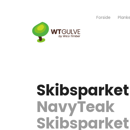
Forside
Plank
Skibsparket
NavyTeak
Skibsparket