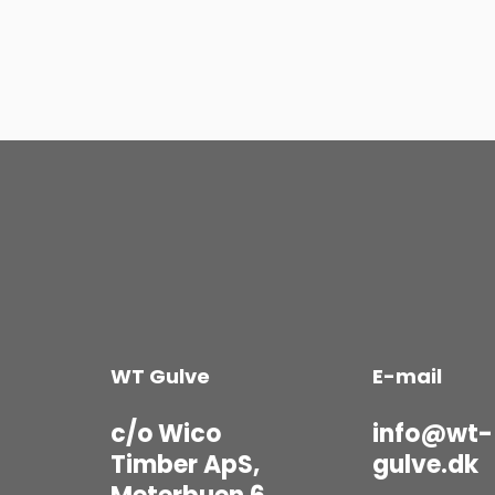
WT Gulve
E-mail
c/o Wico
info@wt-
Timber ApS,
gulve.dk