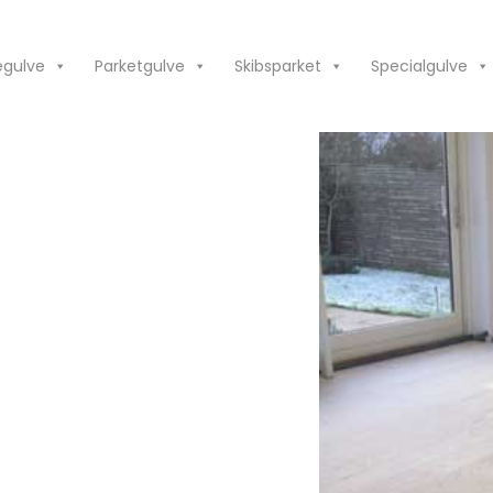
egulve
Parketgulve
Skibsparket
Specialgulve