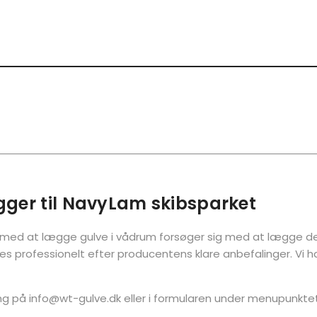
gger til NavyLam skibsparket
g med at lægge gulve i vådrum forsøger sig med at lægge den
es professionelt efter producentens klare anbefalinger. Vi 
ng på info@wt-gulve.dk eller i formularen under menupunktet